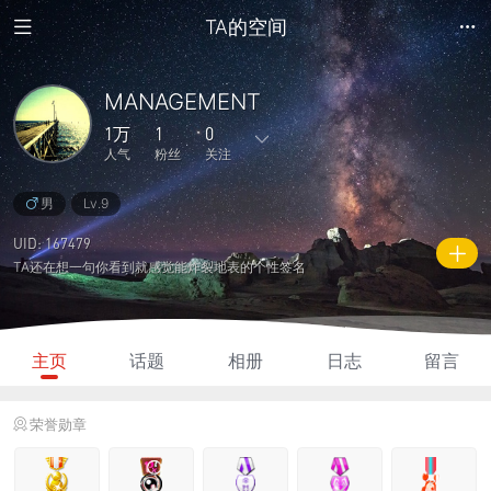
TA的空间
MANAGEMENT
1万
1
0
人气
粉丝
关注
男
Lv.9
417
1535
0
2
12
主题
回复
日志
相册
好友
UID: 167479
TA还在想一句你看到就感觉能炸裂地表的个性签名
1
0
1
1万
8955
粉丝
关注
说说
人气
积分
主页
话题
相册
日志
留言
荣誉勋章