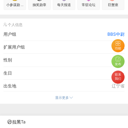
小参谋勋 ...
抽奖勋章
每天报道
常驻论坛
巨蟹座
个人信息
用户组
BBS中尉
扩展用户组
管理员
功能
性别
男
发布
生日
-
联系
我们
出生地
辽宁省
显示更多
毕业学校
Uni Adelaide
公司
SINOMEDIA
拉黑Ta
个人主页
http://