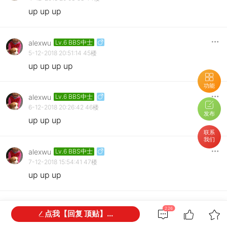
up up up
alexwu
Lv.6 BBS中士
5-12-2018 20:51:14
45楼
up up up up
功能
alexwu
Lv.6 BBS中士
6-12-2018 20:26:42
46楼
发布
up up up
联系
我们
alexwu
Lv.6 BBS中士
7-12-2018 15:54:41
47楼
up up up
alexwu
Lv.6 BBS中士
226
点我【回复 顶贴】...
9-12-2018 21:31:23
48楼