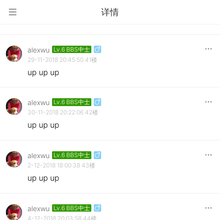
详情
alexwu
Lv.6 BBS中士
29-11-2018 20:45:50
41楼
up up up
alexwu
Lv.6 BBS中士
30-11-2018 20:22:06
42楼
up up up
alexwu
Lv.6 BBS中士
2-12-2018 18:00:38
43楼
up up up
alexwu
Lv.6 BBS中士
4-12-2018 20:03:58
44楼