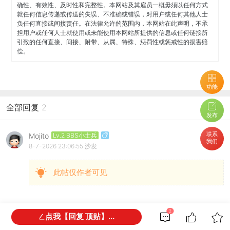
确性、有效性、及时性和完整性。本网站及其雇员一概毋须以任何方式
就任何信息传递或传送的失误、不准确或错误，对用户或任何其他人士
负任何直接或间接责任。在法律允许的范围内，本网站在此声明，不承
担用户或任何人士就使用或未能使用本网站所提供的信息或任何链接所
引致的任何直接、间接、附带、从属、特殊、惩罚性或惩戒性的损害赔
偿。
功能
全部回复
2
发布
联系
Mojito
Lv.2 BBS小士兵
我们
8-7-2026 23:06:55
沙发
此帖仅作者可见
2
点我【回复 顶贴】...
Mojito
Lv.2 BBS小士兵
12-7-2026 22:37:31
板凳