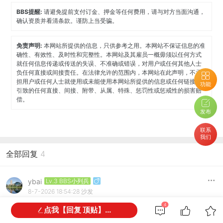
BBS提醒:
请避免提前支付订金、押金等任何费用，请与对方当面沟通，
确认资质并看清条款。谨防上当受骗。
免责声明:
本网站所提供的信息，只供参考之用。本网站不保证信息的准
确性、有效性、及时性和完整性。本网站及其雇员一概毋须以任何方式
就任何信息传递或传送的失误、不准确或错误，对用户或任何其他人士
负任何直接或间接责任。在法律允许的范围内，本网站在此声明，不承
担用户或任何人士就使用或未能使用本网站所提供的信息或任何链接所
功能
引致的任何直接、间接、附带、从属、特殊、惩罚性或惩戒性的损害赔
偿。
发布
联系
我们
全部回复
4
ybai
Lv.3 BBS小列兵
8-7-2026 18:54:28
沙发
4
点我【回复 顶贴】...
此帖仅作者可见