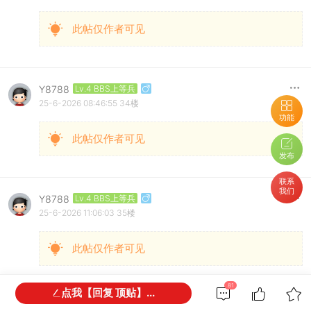
此帖仅作者可见
Y8788
Lv.4 BBS上等兵
25-6-2026 08:46:55
34楼
功能
此帖仅作者可见
发布
联系
我们
Y8788
Lv.4 BBS上等兵
25-6-2026 11:06:03
35楼
此帖仅作者可见
81
点我【回复 顶贴】...
Y8788
Lv.4 BBS上等兵