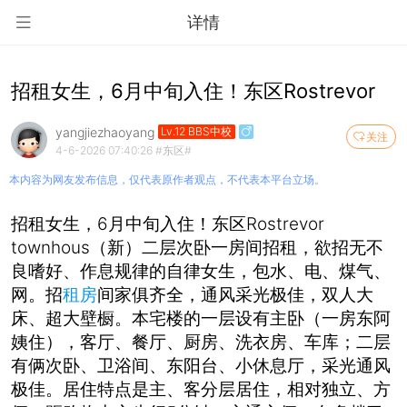
详情
招租女生，6月中旬入住！东区Rostrevor
yangjiezhaoyang
Lv.12 BBS中校
关注
4-6-2026 07:40:26
#东区#
本内容为网友发布信息，仅代表原作者观点，不代表本平台立场。
招租女生，6月中旬入住！东区Rostrevor
townhous（新）二层次卧一房间招租，欲招无不
良嗜好、作息规律的自律女生，包水、电、煤气、
网。招
租房
间家俱齐全，通风采光极佳，双人大
床、超大壁橱。本宅楼的一层设有主卧（一房东阿
姨住），客厅、餐厅、厨房、洗衣房、车库；二层
有俩次卧、卫浴间、东阳台、小休息厅，采光通风
极佳。居住特点是主、客分层居住，相对独立、方