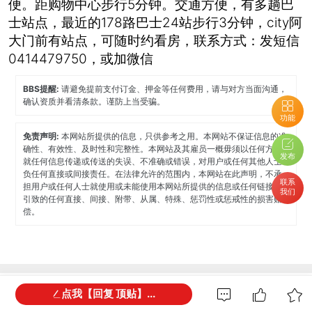
便。距购物中心步行5分钟。交通方便，有多趟巴
士站点，最近的178路巴士24站步行3分钟，city阿
大门前有站点，可随时约看房，联系方式：发短信
0414479750，或加微信
BBS提醒:
请避免提前支付订金、押金等任何费用，请与对方当面沟通，
确认资质并看清条款。谨防上当受骗。
功能
免责声明:
本网站所提供的信息，只供参考之用。本网站不保证信息的准
确性、有效性、及时性和完整性。本网站及其雇员一概毋须以任何方式
发布
就任何信息传递或传送的失误、不准确或错误，对用户或任何其他人士
负任何直接或间接责任。在法律允许的范围内，本网站在此声明，不承
联系
担用户或任何人士就使用或未能使用本网站所提供的信息或任何链接所
我们
引致的任何直接、间接、附带、从属、特殊、惩罚性或惩戒性的损害赔
偿。
全部回复
0
点我【回复 顶贴】...