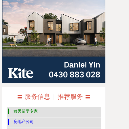
〓 服务信息
|
推荐服务 〓
移民留学专家
房地产公司