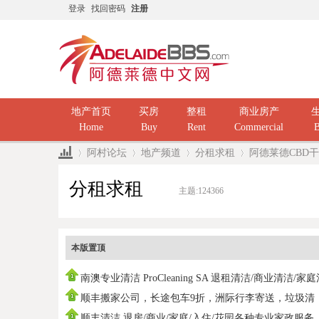
登录
找回密码
注册
地产首页
买房
整租
商业房产
Home
Buy
Rent
Commercial
B
阿村论坛
地产频道
分租求租
阿德莱德CBD干净
分租求租
主题:
124366
»
›
›
›
本版置顶
南澳专业清洁 ProCleaning SA 退租清洁/商业清洁/家
洁/ 民
顺丰搬家公司，长途包车9折，洲际行李寄送，垃圾清
运，中国海运
顺丰清洁 退房/商业/家庭/入住/花园各种专业家政服务