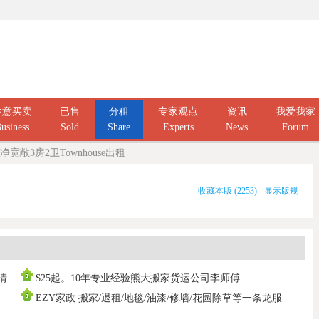
生意买卖
已售
分租
专家观点
资讯
我爱我家
usiness
Sold
Share
Experts
News
Forum
宽敞3房2卫Townhouse出租
收藏本版
(
2253
)
显示版规
庭清
$25起。10年专业经验熊大搬家货运公司李师傅
0437666808，寄存打
EZY家政 搬家/退租/地毯/油漆/修墙/花园除草等一条龙服
务100%拿