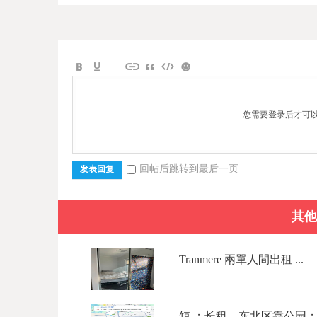
您需要登录后才可
回帖后跳转到最后一页
发表回复
其他
Tranmere 兩單人間出租 ...
短 ；长租。东北区靠公园；190 /