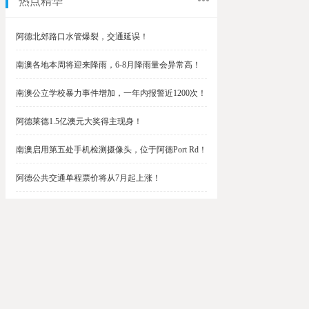
热点精华
阿德北郊路口水管爆裂，交通延误！
南澳各地本周将迎来降雨，6-8月降雨量会异常高！
南澳公立学校暴力事件增加，一年内报警近1200次！
阿德莱德1.5亿澳元大奖得主现身！
南澳启用第五处手机检测摄像头，位于阿德Port Rd！
阿德公共交通单程票价将从7月起上涨！
阿德最便宜私校之一将升级改造，新增150名学生！
$1.5亿彩票中奖者在南澳，快看看是你吗？
南澳Outer Harbor和Gawler铁路线将在周末关闭！
阿德Unley Shopping Centre周二将提供免费汉堡！