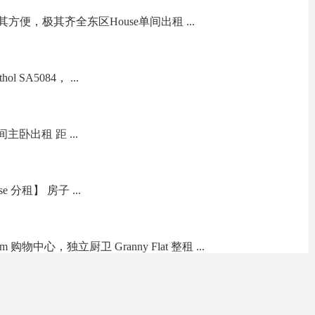
，极其方便，极其齐全东区House单间出租 ...
 SA5084， ...
一间主卧出租 距 ...
 分租】 房子 ...
 m 购物中心，独立厨卫 Granny Flat 整租 ...
間招租,近车站超市，长租优惠 ...