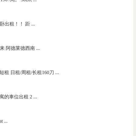
主卧出租！！ 距 ...
来 阿德莱德西南 ...
短租 日租/周租/长租160刀 ...
寓的車位出租 2 ...
 ...