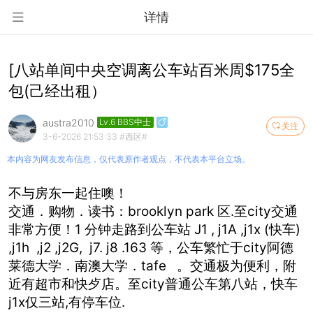
详情
[八站单间中央空调离公车站百米周$175全
包(己经出租）
austra2010
Lv.6 BBS中士
关注
3-6-2026 21:53:33
#西区#
本内容为网友发布信息，仅代表原作者观点，不代表本平台立场。
不与房东一起住噢！
交通．购物．读书：brooklyn park 区.至city交通
非常方便！1 分钟走路到公车站 J1 , j1A ,j1x (快车)
,j1h ,j2 ,j2G, j7. j8 .163 等，公车繁忙于city阿德
莱德大学．南澳大学．tafe 。交通极为便利，附
近有超市和快歺店。至city普通公车第八站，快车
j1x仅三站,有停车位.