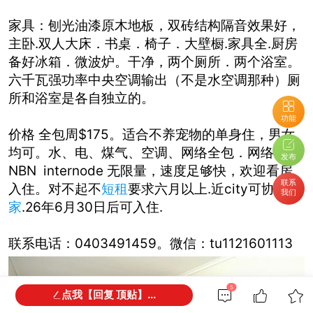
家具：刨光油漆原木地板，双砖结构隔音效果好，
主卧.双人大床．书桌．椅子．大壁橱.家具全.厨房
备好冰箱．微波炉。干净，两个厕所．两个浴室。
六千瓦强功率中央空调输出（不是水空调那种）厕
所和浴室是各自独立的。
功能
价格
全
包周$175。适合不养宠物的单身住，男女
均可。水、电、煤气、空调、网络全包．网络 光纤
发布
NBN internode 无限量，速度足够快，欢迎看房
联系
入住。对不起不
短租
要求
六月以上.近city可协助
搬
我们
家
.26年6月30日后
可入住.
联系电话：0403491459。微信：tu1121601113
5
点我【回复 顶贴】...