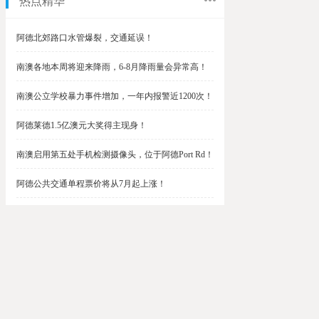
热点精华
阿德北郊路口水管爆裂，交通延误！
南澳各地本周将迎来降雨，6-8月降雨量会异常高！
南澳公立学校暴力事件增加，一年内报警近1200次！
阿德莱德1.5亿澳元大奖得主现身！
南澳启用第五处手机检测摄像头，位于阿德Port Rd！
阿德公共交通单程票价将从7月起上涨！
阿德最便宜私校之一将升级改造，新增150名学生！
$1.5亿彩票中奖者在南澳，快看看是你吗？
南澳Outer Harbor和Gawler铁路线将在周末关闭！
阿德Unley Shopping Centre周二将提供免费汉堡！