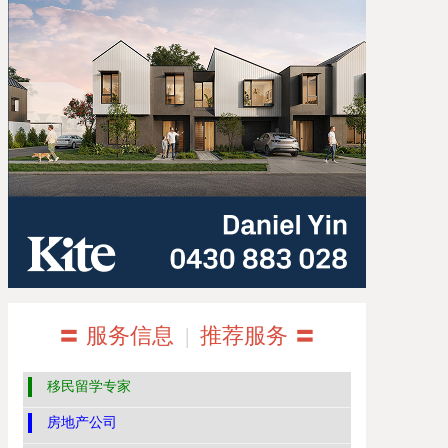
〓 服务信息
|
推荐服务 〓
移民留学专家
房地产公司