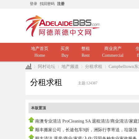
登录
找回密码
注册
地产首页
买房
整租
商业房产
Home
Buy
Rent
Commercial
B
阿村论坛
地产频道
分租求租
Campbellt
分租求租
主题:
124387
»
›
›
›
本版置顶
南澳专业清洁 ProCleaning SA 退租清洁/商业清洁/家
洁/ 民
顺丰搬家公司，长途包车9折，洲际行李寄送，垃圾清
运，中国海运
顺丰清洁 退房/商业/家庭/入住/花园各种专业家政服务