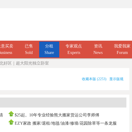
生意买卖
已售
分租
专家观点
资讯
我爱我家
usiness
Sold
Share
Experts
News
Forum
own东北好区｜超大阳光独立卧室
收藏本版
(
2253
)
显示版规
庭清
$25起。10年专业经验熊大搬家货运公司李师傅
0437666808，寄存打
EZY家政 搬家/退租/地毯/油漆/修墙/花园除草等一条龙服
务100%拿