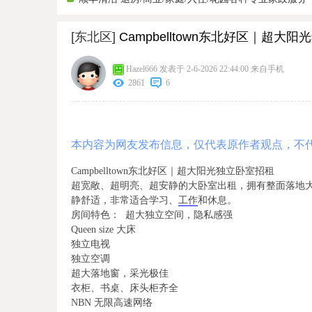
[东北区]
Campbelltown东北好区｜超大
Hazel666
发表于 2-6-2026 22:44:00
来自手机
2861
6
本内容为网友发布信息，仅代表原作者观点，不
Campbelltown东北好区｜超大阳光独立卧室招租
超宽敞、超明亮、超安静的大卧室出租，拥有整面落地
静舒适，非常适合学习、
工作
和休息。
房间特色： 超大独立空间，隐私感强
Queen size 大床
独立电视
独立空调
超大落地窗，采光极佳
衣柜、书桌、床头柜齐全
NBN 无限高速网络