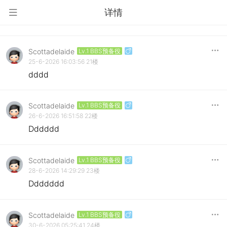
详情
Scottadelaide
Lv.1 BBS预备役
25-6-2026 16:03:56
21楼
dddd
Scottadelaide
Lv.1 BBS预备役
26-6-2026 16:51:58
22楼
Dddddd
Scottadelaide
Lv.1 BBS预备役
28-6-2026 14:29:29
23楼
Ddddddd
Scottadelaide
Lv.1 BBS预备役
30-6-2026 05:25:41
24楼