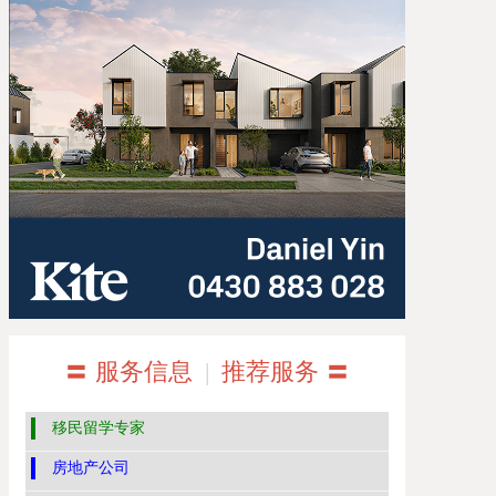
〓 服务信息
|
推荐服务 〓
移民留学专家
房地产公司