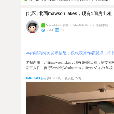
[北区]
北面mawson lakes，现有1间房出
Scottadelaide
发表于 2-6-2026 16:12:30
来自手机
7514
33
本内容为网友发布信息，仅代表原作者观点，不
老帖新用，北面mawson lakes，现有1间房出租，需要和另一
后可入住，步行5分钟到Woolworths，10分钟左右到学校，地址是47b
IMG_7619.jpeg
(61.36 KB, 下载次数: 293)