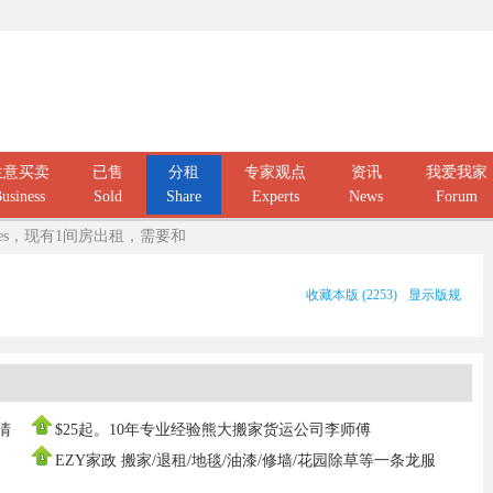
生意买卖
已售
分租
专家观点
资讯
我爱我家
usiness
Sold
Share
Experts
News
Forum
lakes，现有1间房出租，需要和
收藏本版
(
2253
)
显示版规
庭清
$25起。10年专业经验熊大搬家货运公司李师傅
0437666808，寄存打
EZY家政 搬家/退租/地毯/油漆/修墙/花园除草等一条龙服
务100%拿