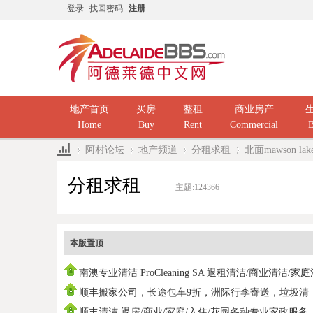
登录
找回密码
注册
地产首页
买房
整租
商业房产
Home
Buy
Rent
Commercial
B
阿村论坛
地产频道
分租求租
北面mawson 
分租求租
主题:
124366
»
›
›
›
本版置顶
南澳专业清洁 ProCleaning SA 退租清洁/商业清洁/家
洁/ 民
顺丰搬家公司，长途包车9折，洲际行李寄送，垃圾清
运，中国海运
顺丰清洁 退房/商业/家庭/入住/花园各种专业家政服务