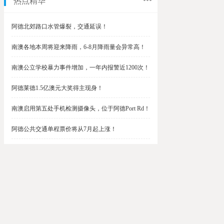
热点精华
阿德北郊路口水管爆裂，交通延误！
南澳各地本周将迎来降雨，6-8月降雨量会异常高！
南澳公立学校暴力事件增加，一年内报警近1200次！
阿德莱德1.5亿澳元大奖得主现身！
南澳启用第五处手机检测摄像头，位于阿德Port Rd！
阿德公共交通单程票价将从7月起上涨！
阿德最便宜私校之一将升级改造，新增150名学生！
$1.5亿彩票中奖者在南澳，快看看是你吗？
南澳Outer Harbor和Gawler铁路线将在周末关闭！
阿德Unley Shopping Centre周二将提供免费汉堡！