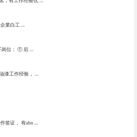
，有工作经验优 ...
業白工 ...
： ① 后 ...
油漆工作经验， ...
证， 有abn ...