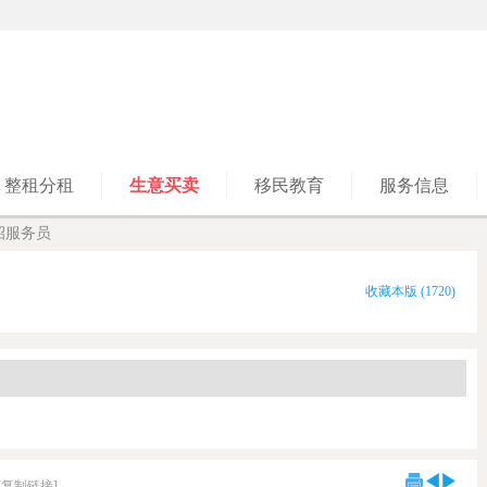
整租分租
生意买卖
移民教育
服务信息
厅招服务员
收藏本版
(
1720
)
[复制链接]