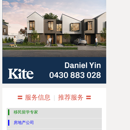
〓 服务信息
|
推荐服务 〓
移民留学专家
房地产公司