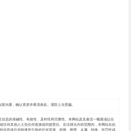
当面沟通，确认资质并看清条款。谨防上当受骗。
证信息的准确性、有效性、及时性和完整性。本网站及其雇员一概毋须以任
或任何其他人士负任何直接或间接责任。在法律允许的范围内，本网站在此
的信息或任何链接所引致的任何直接、间接、附带、从属、特殊、惩罚性或