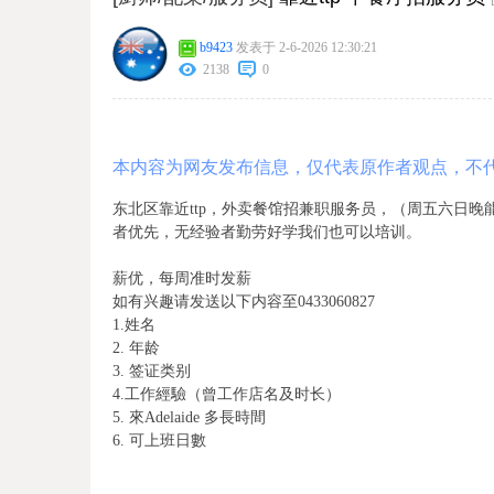
b9423
发表于 2-6-2026 12:30:21
2138
0
本内容为网友发布信息，仅代表原作者观点，不
东北区靠近ttp，外卖餐馆招兼职服务员，（周五六日晚
者优先，无经验者勤劳好学我们也可以培训。
薪优，每周准时发薪
如有兴趣请发送以下内容至0433060827
1.姓名
2. 年龄
3. 签证类别
4.工作經驗（曾工作店名及时长）
5. 來Adelaide 多長時間
6. 可上班日數