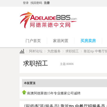
登录
找回密码
注册
门户首页
家居闲置
买房卖房
阿村论坛
为您服务
求职招工
靠近ttp 中餐
求职招工
主题:
80806
»
›
›
›
本版置顶
南澳阿德莱德15年专业搬家公司诚聘
[厨师/配菜/服务员]
靠近ttp 中餐厅招服务员