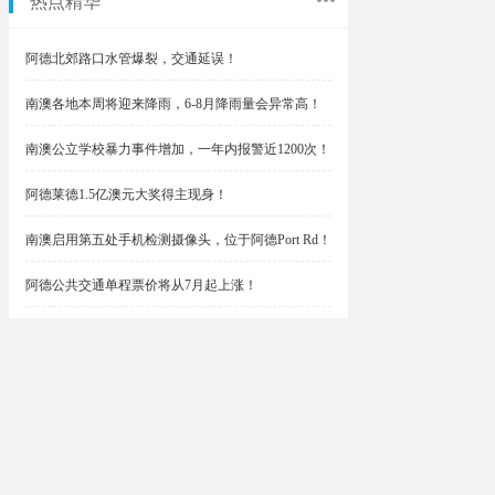
热点精华
阿德北郊路口水管爆裂，交通延误！
南澳各地本周将迎来降雨，6-8月降雨量会异常高！
南澳公立学校暴力事件增加，一年内报警近1200次！
阿德莱德1.5亿澳元大奖得主现身！
南澳启用第五处手机检测摄像头，位于阿德Port Rd！
阿德公共交通单程票价将从7月起上涨！
阿德最便宜私校之一将升级改造，新增150名学生！
$1.5亿彩票中奖者在南澳，快看看是你吗？
南澳Outer Harbor和Gawler铁路线将在周末关闭！
阿德Unley Shopping Centre周二将提供免费汉堡！