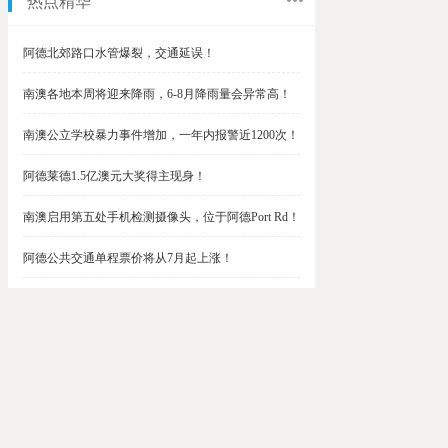
热点精华
阿德北郊路口水管爆裂，交通延误！
南澳各地本周将迎来降雨，6-8月降雨量会异常高！
南澳公立学校暴力事件增加，一年内报警近1200次！
阿德莱德1.5亿澳元大奖得主现身！
南澳启用第五处手机检测摄像头，位于阿德Port Rd！
阿德公共交通单程票价将从7月起上涨！
阿德最便宜私校之一将升级改造，新增150名学生！
$1.5亿彩票中奖者在南澳，快看看是你吗？
南澳Outer Harbor和Gawler铁路线将在周末关闭！
阿德Unley Shopping Centre周二将提供免费汉堡！