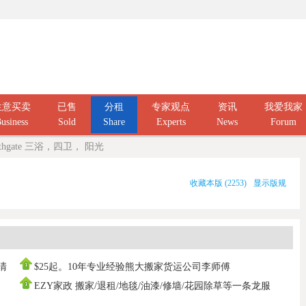
生意买卖
已售
分租
专家观点
资讯
我爱我家
usiness
Sold
Share
Experts
News
Forum
thgate 三浴，四卫， 阳光
收藏本版
(
2253
)
显示版规
庭清
$25起。10年专业经验熊大搬家货运公司李师傅
0437666808，寄存打
EZY家政 搬家/退租/地毯/油漆/修墙/花园除草等一条龙服
务100%拿