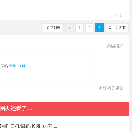
举报
返回列表
1
2
3
/ 3 页
高级模式
以回帖
登录
|
注册
本版积分规则
网友还看了 ...
短租 日租/周租/长租160刀 ...