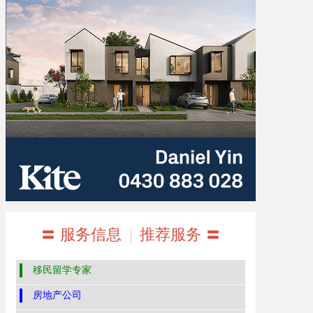
〓 服务信息
|
推荐服务 〓
移民留学专家
房地产公司