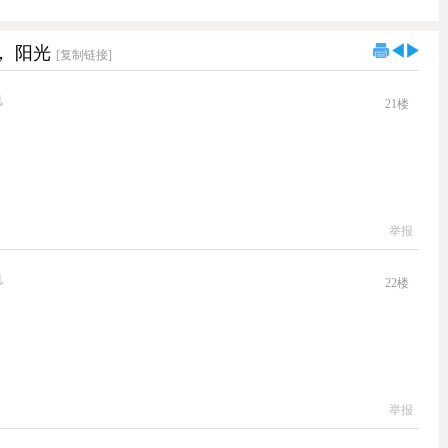
， 阳光
[复制链接]
机
21
楼
举报
机
22
楼
举报