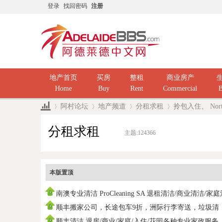
登录
找回密码
注册
地产首页
买房
整租
商业房产
Home
Buy
Rent
Commercial
B
阿村论坛
地产频道
分租求租
拎包入住、 Nor
分租求租
主题:
124366
»
›
›
›
本版置顶
南澳专业清洁 ProCleaning SA 退租清洁/商业清洁/家
洁/ 民
顺丰搬家公司，长途包车9折，洲际行李寄送，垃圾清
运，中国海运
顺丰清洁 退房/商业/家庭/入住/花园各种专业家政服务