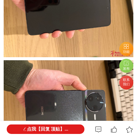
功能
发布
联系
我们
点我【回复 顶贴】...