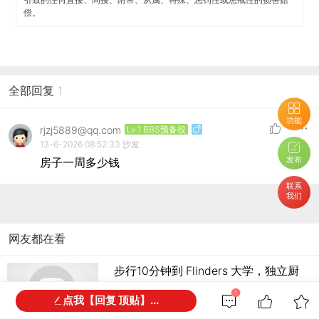
偿。
全部回复
1
功能
rjzj5889@qq.com
Lv.1 BBS预备役
13-6-2026 08:52:33
沙发
发布
房子一周多少钱
联系
我们
网友都在看
步行10分钟到 Flinders 大学，独立厨
卫两房一厅 Granny Flat 整租
1
点我【回复 顶贴】...