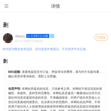
详情
删
Adexu
Lv.8 BBS小少尉
关注
27-5-2026 17:46:53
本内容为网友发布信息，仅代表原作者观点，不代表本平台立场。
删
BBS提醒:
请避免提前支付订金、押金等任何费用，请与对方当面沟通，
确认资质并看清条款。谨防上当受骗。
免责声明:
本网站所提供的信息，只供参考之用。本网站不保证信息的准
确性、有效性、及时性和完整性。本网站及其雇员一概毋须以任何方式
就任何信息传递或传送的失误、不准确或错误，对用户或任何其他人士
负任何直接或间接责任。在法律允许的范围内，本网站在此声明，不承
担用户或任何人士就使用或未能使用本网站所提供的信息或任何链接所
引致的任何直接、间接、附带、从属、特殊、惩罚性或惩戒性的损害赔