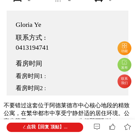
Gloria Ye
联系方式 :
0413194741
功能
看房时间
发布
看房时间1 :
联系
我们
看房时间2 :
不要错过这套位于阿德莱德市中心核心地段的精致
公寓，在繁华都市中享受宁静舒适的居住环境。公
寓坐落于King William Street，步行即可到达Rundle
点我【回复 顶贴】...
Mall购物中心，周边餐厅、咖啡馆和商店林立。无