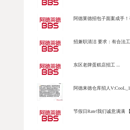
阿德莱德招包子面案成手！有
招兼职清洁 要求：有合法工作签
东区老牌蛋糕店招工 ...
阿德来德仓库招人V:CooL_177Ph
节假日Rate!我们诚意满满 【坐标L