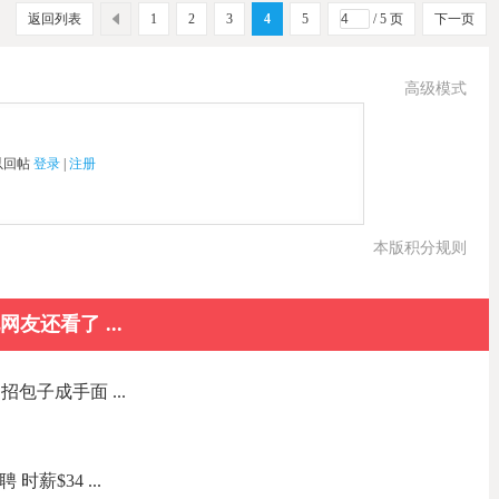
返回列表
1
2
3
4
5
/ 5 页
下一页
高级模式
以回帖
登录
|
注册
本版积分规则
网友还看了 ...
包子成手面 ...
聘 时薪$34 ...