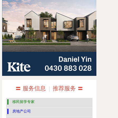
〓 服务信息
|
推荐服务 〓
移民留学专家
房地产公司