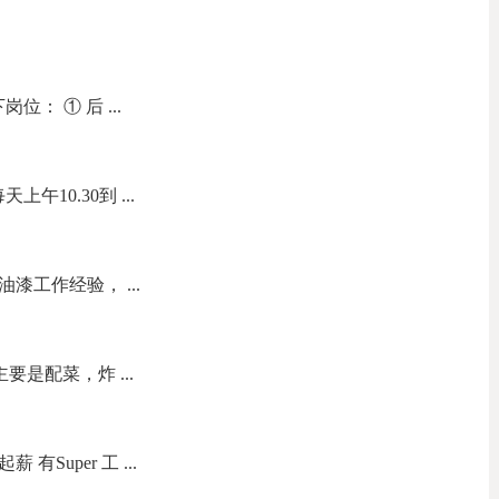
： ① 后 ...
午10.30到 ...
油漆工作经验， ...
要是配菜，炸 ...
有Super 工 ...