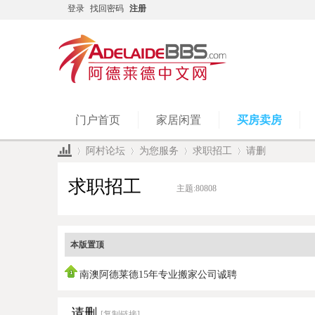
登录
找回密码
注册
门户首页
家居闲置
买房卖房
阿村论坛
为您服务
求职招工
请删
求职招工
主题:
80808
»
›
›
›
本版置顶
南澳阿德莱德15年专业搬家公司诚聘
请删
[复制链接]