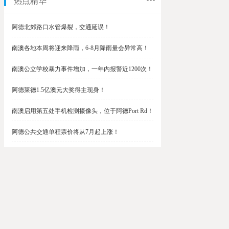
热点精华
阿德北郊路口水管爆裂，交通延误！
南澳各地本周将迎来降雨，6-8月降雨量会异常高！
南澳公立学校暴力事件增加，一年内报警近1200次！
阿德莱德1.5亿澳元大奖得主现身！
南澳启用第五处手机检测摄像头，位于阿德Port Rd！
阿德公共交通单程票价将从7月起上涨！
阿德最便宜私校之一将升级改造，新增150名学生！
$1.5亿彩票中奖者在南澳，快看看是你吗？
南澳Outer Harbor和Gawler铁路线将在周末关闭！
阿德Unley Shopping Centre周二将提供免费汉堡！