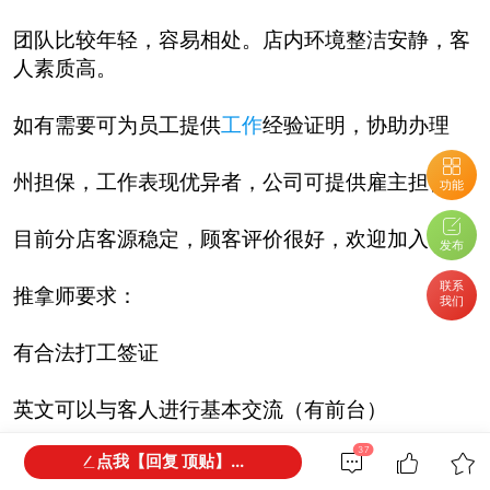
团队比较年轻，容易相处。店内环境整洁安静，客
人素质高。
如有需要可为员工提供
工作
经验证明，协助办理
州担保，工作表现优异者，公司可提供雇主担保。
功能
目前分店客源稳定，顾客评价很好，欢迎加入！
发布
联系
推拿师要求：
我们
有合法打工签证
英文可以与客人进行基本交流（有前台）
37
点我【回复 顶贴】...
形象整洁；做事积极主动，认真负责