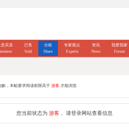
生意买卖
已售
分租
专家观点
资讯
我爱我家
usiness
Sold
Share
Experts
News
Forum
抱歉，本帖要求阅读权限高于
游客
才能浏览
您当前状态为
游客
， 请登录网站查看信息