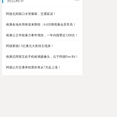
热点精华
阿德北郊路口水管爆裂，交通延误！
南澳各地本周将迎来降雨，6-8月降雨量会异常高！
南澳公立学校暴力事件增加，一年内报警近1200次！
阿德莱德1.5亿澳元大奖得主现身！
南澳启用第五处手机检测摄像头，位于阿德Port Rd！
阿德公共交通单程票价将从7月起上涨！
阿德最便宜私校之一将升级改造，新增150名学生！
$1.5亿彩票中奖者在南澳，快看看是你吗？
南澳Outer Harbor和Gawler铁路线将在周末关闭！
阿德Unley Shopping Centre周二将提供免费汉堡！