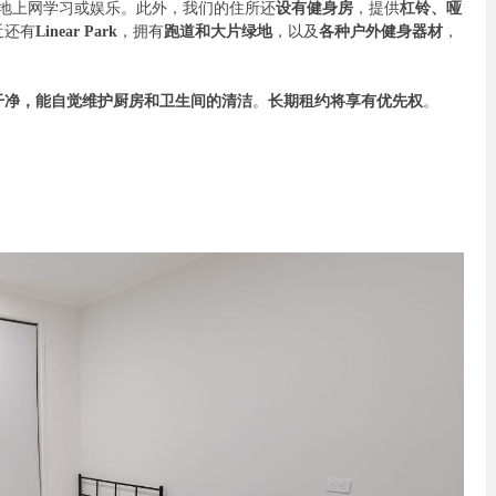
地上网学习或娱乐。此外，我们的住所还
设有健身房
，提供
杠铃、哑
近还有
Linear Park
，拥有
跑道和大片绿地
，以及
各种户外健身器材
，
干净，能自觉维护厨房和卫生间的清洁
。
长期租约将享有优先权
。