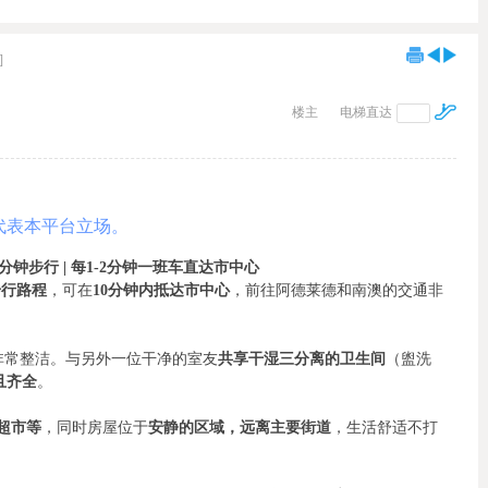
]
楼主
电梯直达
代表本平台立场。
仅2分钟步行 | 每1-2分钟一班车直达市中心
钟步行路程
，可在
10分钟内抵达市中心
，前往阿德莱德和南澳的交通非
非常整洁。与另外一位干净的室友
共享干湿三分离的卫生间
（盥洗
且齐全
。
中国超市等
，同时房屋位于
安静的区域，远离主要街道
，生活舒适不打