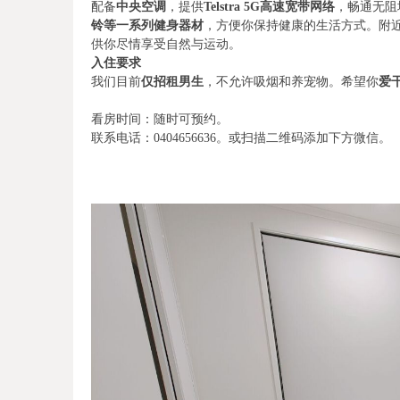
配备
中央空调
，提供
Telstra 5G高速宽带网络
，畅通无阻
铃等一系列健身器材
，方便你保持健康的生活方式。附
供你尽情享受自然与运动。
入住要求
我们目前
仅招租男生
，不允许吸烟和养宠物。希望你
爱
看房时间：随时可预约。
联系电话：0404656636。或扫描二维码添加下方微信。