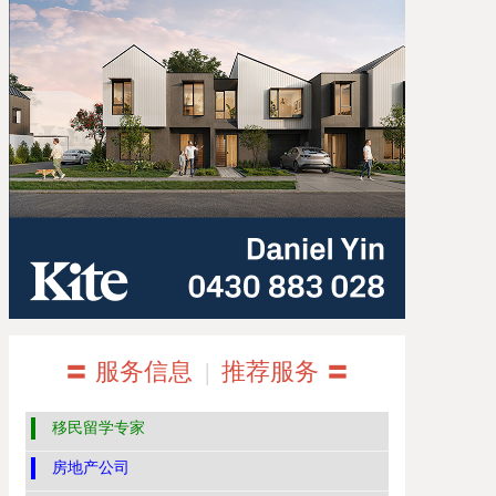
〓 服务信息
|
推荐服务 〓
移民留学专家
房地产公司