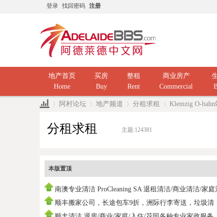
登录
找回密码
注册
地产首页
买房
整租
商业房产
Home
Buy
Rent
Commercial
B
阿村论坛
地产频道
分租求租
Klemzig O-b
分租求租
主题:
124381
»
›
›
›
本版置顶
南澳专业清洁 ProCleaning SA 退租清洁/商业清洁/家
洁/ 民
顺丰搬家公司，长途包车9折，洲际行李寄送，垃圾清
运，中国海运
顺丰清洁 退房/商业/家庭/入住/花园各种专业家政服务