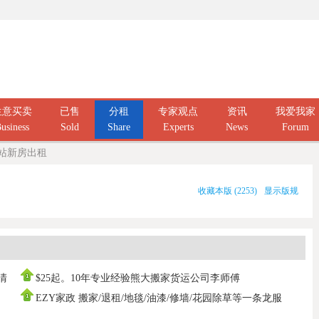
生意买卖
已售
分租
专家观点
资讯
我爱我家
usiness
Sold
Share
Experts
News
Forum
ahn站新房出租
收藏本版
(
2253
)
显示版规
庭清
$25起。10年专业经验熊大搬家货运公司李师傅
0437666808，寄存打
EZY家政 搬家/退租/地毯/油漆/修墙/花园除草等一条龙服
务100%拿