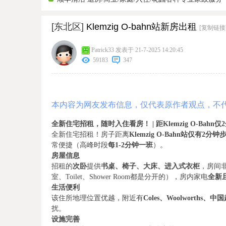
[东北区]
Klemzig O-bahn站新房出租
[复制链接
Patrick33
发表于 21-7-2025 14:20:45
59183
347
本内容为网友发布信息，仅代表原作者观点，不
全新住宅招租，随时入住看房！ | 距Klemzig O-Bahn
全新住宅招租！房子距离
Klemzig O-Bahn站仅有2分
常便捷（高峰时段
每1-2分钟一班
）。
房屋信息
招租的
次卧
提供
书桌、椅子、大床、进入式衣柜
，房间
室、Toilet、Shower Room都是分开的），房内家电
全新
生活便利
该住所地理位置优越，附近有
Coles、Woolworths、
扰。
设施完善