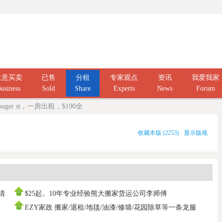
生意买卖
已售
分租
专家观点
资讯
我爱我家
usiness
Sold
Share
Experts
News
Forum
ger st，一房出租，$190全
收藏本版
(
2253
)
显示版规
庭清
$25起。10年专业经验熊大搬家货运公司李师傅
0437666808，寄存打
EZY家政 搬家/退租/地毯/油漆/修墙/花园除草等一条龙服
务100%拿