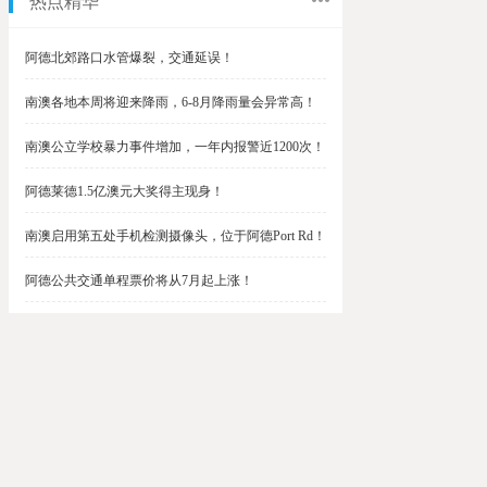
热点精华
阿德北郊路口水管爆裂，交通延误！
南澳各地本周将迎来降雨，6-8月降雨量会异常高！
南澳公立学校暴力事件增加，一年内报警近1200次！
阿德莱德1.5亿澳元大奖得主现身！
南澳启用第五处手机检测摄像头，位于阿德Port Rd！
阿德公共交通单程票价将从7月起上涨！
阿德最便宜私校之一将升级改造，新增150名学生！
$1.5亿彩票中奖者在南澳，快看看是你吗？
南澳Outer Harbor和Gawler铁路线将在周末关闭！
阿德Unley Shopping Centre周二将提供免费汉堡！