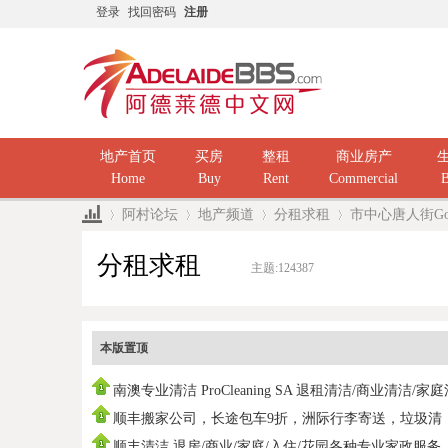
登录
找回密码
注册
地产首页
买房
整租
商业房产
Home
Buy
Rent
Commercial
B
阿村论坛
地产频道
分租求租
市中心唐人街Gou
分租求租
主题:
124387
»
›
›
›
本版置顶
南澳专业清洁 ProCleaning SA 退租清洁/商业清洁/家
洁/ 民
顺丰搬家公司，长途包车9折，洲际行李寄送，垃圾清
运，中国海运
顺丰清洁 退房/商业/家庭/入住/花园各种专业家政服务