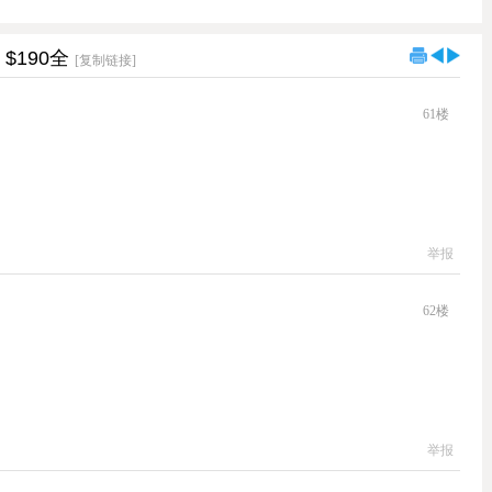
$190全
[复制链接]
61
楼
举报
62
楼
举报