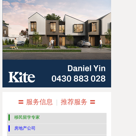
〓 服务信息
|
推荐服务 〓
移民留学专家
房地产公司