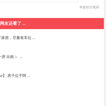
本版积分规则
网友还看了 ...
下床房，尽量有车位 ...
一房 出租 ） ...
e】 房子位于阿 ...