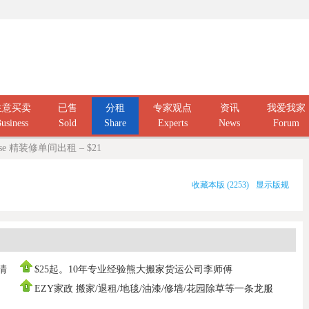
生意买卖
已售
分租
专家观点
资讯
我爱我家
usiness
Sold
Share
Experts
News
Forum
ise 精装修单间出租 – $21
收藏本版
(
2253
)
显示版规
庭清
$25起。10年专业经验熊大搬家货运公司李师傅
0437666808，寄存打
EZY家政 搬家/退租/地毯/油漆/修墙/花园除草等一条龙服
务100%拿