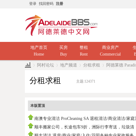
登录
找回密码
注册
地产首页
买房
整租
商业房产
Home
Buy
Rent
Commercial
B
阿村论坛
地产频道
分租求租
阿德莱德 Parad
分租求租
主题:
124371
»
›
›
›
本版置顶
南澳专业清洁 ProCleaning SA 退租清洁/商业清洁/家
洁/ 民
顺丰搬家公司，长途包车9折，洲际行李寄送，垃圾清
运，中国海运
顺丰清洁 退房/商业/家庭/入住/花园各种专业家政服务