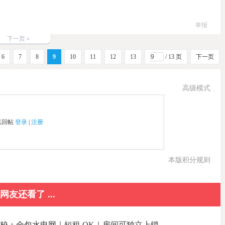
举报
下一页 »
6
7
8
9
10
11
12
13
/ 13 页
下一页
高级模式
以回帖
登录
|
注册
本版积分规则
网友还看了 ...
分钟到校＋全包水电网｜短租 OK｜房间可独立上锁 ...