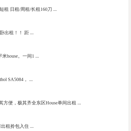
短租 日租/周租/长租160刀 ...
主卧出租！！ 距 ...
house。一间1 ...
 SA5084， ...
，极其方便，极其齐全东区House单间出租 ...
好房出租拎包入住 ...