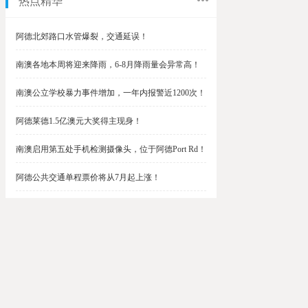
热点精华
阿德北郊路口水管爆裂，交通延误！
南澳各地本周将迎来降雨，6-8月降雨量会异常高！
南澳公立学校暴力事件增加，一年内报警近1200次！
阿德莱德1.5亿澳元大奖得主现身！
南澳启用第五处手机检测摄像头，位于阿德Port Rd！
阿德公共交通单程票价将从7月起上涨！
阿德最便宜私校之一将升级改造，新增150名学生！
$1.5亿彩票中奖者在南澳，快看看是你吗？
南澳Outer Harbor和Gawler铁路线将在周末关闭！
阿德Unley Shopping Centre周二将提供免费汉堡！