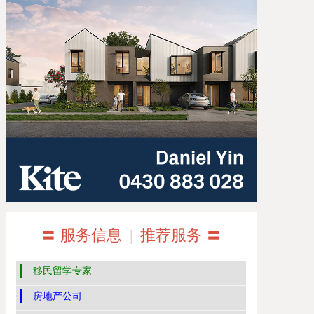
〓 服务信息
|
推荐服务 〓
移民留学专家
房地产公司