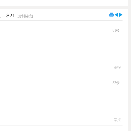
– $21
[复制链接]
81
楼
举报
82
楼
举报