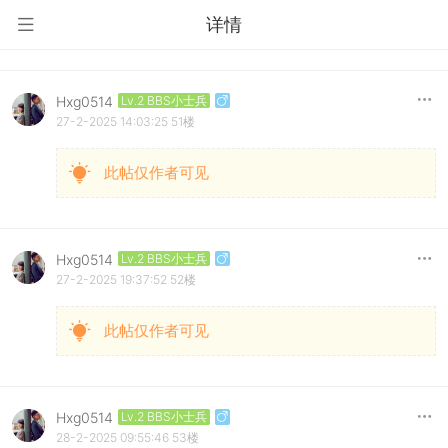
详情
Hxg0514
Lv.2 BBS小士兵
27-2-2025 14:03:25
51楼
此帖仅作者可见
Hxg0514
Lv.2 BBS小士兵
27-2-2025 19:37:52
52楼
此帖仅作者可见
Hxg0514
Lv.2 BBS小士兵
28-2-2025 09:55:46
53楼