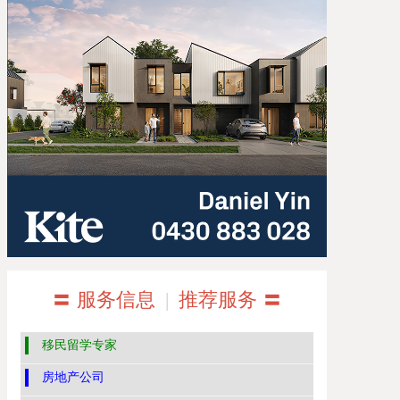
〓 服务信息
|
推荐服务 〓
移民留学专家
房地产公司