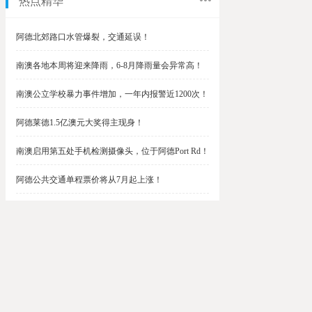
热点精华
阿德北郊路口水管爆裂，交通延误！
南澳各地本周将迎来降雨，6-8月降雨量会异常高！
南澳公立学校暴力事件增加，一年内报警近1200次！
阿德莱德1.5亿澳元大奖得主现身！
南澳启用第五处手机检测摄像头，位于阿德Port Rd！
阿德公共交通单程票价将从7月起上涨！
阿德最便宜私校之一将升级改造，新增150名学生！
$1.5亿彩票中奖者在南澳，快看看是你吗？
南澳Outer Harbor和Gawler铁路线将在周末关闭！
阿德Unley Shopping Centre周二将提供免费汉堡！