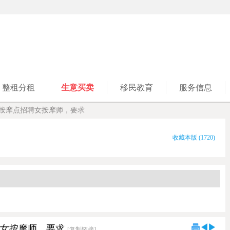
整租分租
生意买卖
移民教育
服务信息
d 正规按摩点招聘女按摩师，要求
收藏本版
(
1720
)
点招聘女按摩师，要求
[复制链接]