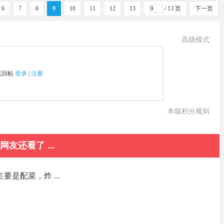
6
7
8
9
10
11
12
13
/ 13 页
下一页
高级模式
以回帖
登录
|
注册
本版积分规则
网友还看了 ...
要是配菜，炸 ...