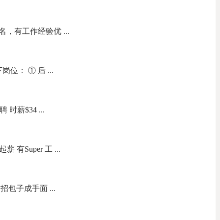
，有工作经验优 ...
： ① 后 ...
聘 时薪$34 ...
有Super 工 ...
包子成手面 ...