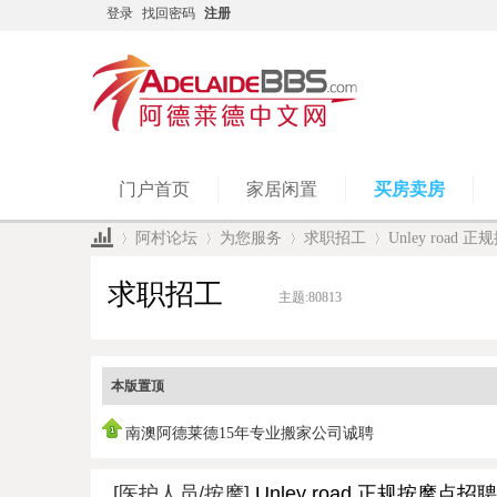
登录
找回密码
注册
门户首页
家居闲置
买房卖房
阿村论坛
为您服务
求职招工
Unley roa
求职招工
主题:
80813
»
›
›
›
本版置顶
南澳阿德莱德15年专业搬家公司诚聘
[医护人员/按摩]
Unley road 正规按摩