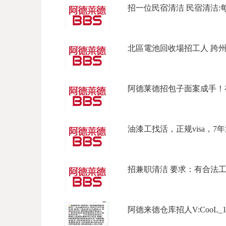
招一位民宿清洁 民宿清洁:每天上
北區電池回收場招工人 跨州企
阿德莱德招包子面案成手！有
油漆工找活，正规visa，7年
招兼职清洁 要求：有合法工作签
阿德来德仓库招人V:CooL_177Ph