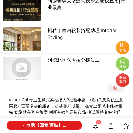
阿德老牌大型连锁按摩店老板直招|行
业最高
招聘｜室内软装搭配助理 Interior
Styling
功能
阿德北区仓库招分拣员工
发布
联系
我们
推广
#Jack Chi 专业生意买卖经纪人#经验丰富，竭力为您提供生意
买卖方面最卓越的服务，超越客户期望。 在专业领域中保持领
先 始终站在客户角度 创新有效的开拓市场 热诚保持良好沟通
专业并且具有奉献精神2400001
查看全文
70
点我【回复 顶贴】...