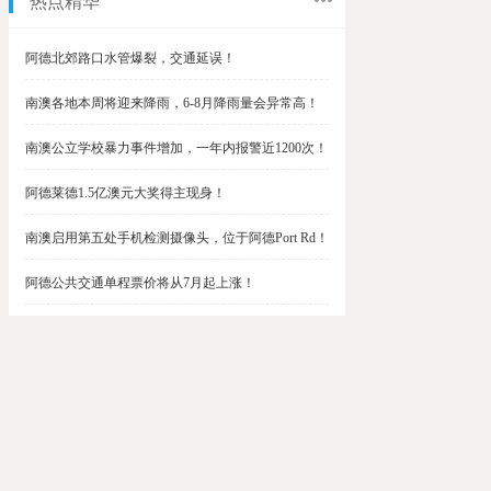
热点精华
阿德北郊路口水管爆裂，交通延误！
南澳各地本周将迎来降雨，6-8月降雨量会异常高！
南澳公立学校暴力事件增加，一年内报警近1200次！
阿德莱德1.5亿澳元大奖得主现身！
南澳启用第五处手机检测摄像头，位于阿德Port Rd！
阿德公共交通单程票价将从7月起上涨！
阿德最便宜私校之一将升级改造，新增150名学生！
$1.5亿彩票中奖者在南澳，快看看是你吗？
南澳Outer Harbor和Gawler铁路线将在周末关闭！
阿德Unley Shopping Centre周二将提供免费汉堡！