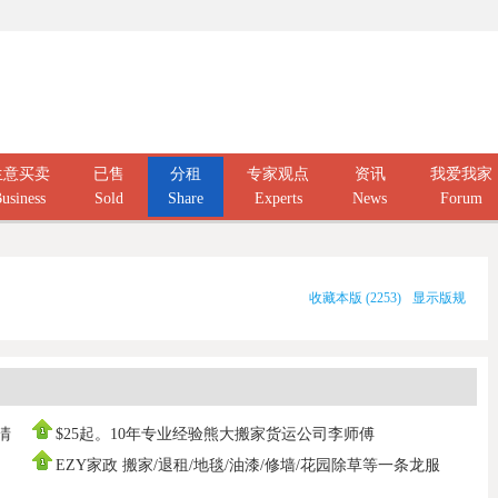
生意买卖
已售
分租
专家观点
资讯
我爱我家
usiness
Sold
Share
Experts
News
Forum
收藏本版
(
2253
)
显示版规
庭清
$25起。10年专业经验熊大搬家货运公司李师傅
0437666808，寄存打
EZY家政 搬家/退租/地毯/油漆/修墙/花园除草等一条龙服
务100%拿