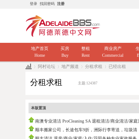
登录
找回密码
注册
地产首页
买房
整租
商业房产
Home
Buy
Rent
Commercial
B
阿村论坛
地产频道
分租求租
已经出租
分租求租
主题:
124387
»
›
›
›
本版置顶
南澳专业清洁 ProCleaning SA 退租清洁/商业清洁/家
洁/ 民
顺丰搬家公司，长途包车9折，洲际行李寄送，垃圾清
运，中国海运
顺丰清洁 退房/商业/家庭/入住/花园各种专业家政服务