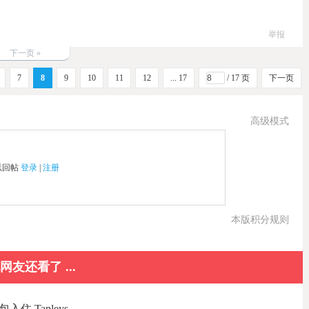
举报
下一页 »
7
8
9
10
11
12
... 17
/ 17 页
下一页
高级模式
以回帖
登录
|
注册
本版积分规则
网友还看了 ...
 Tapleys ...