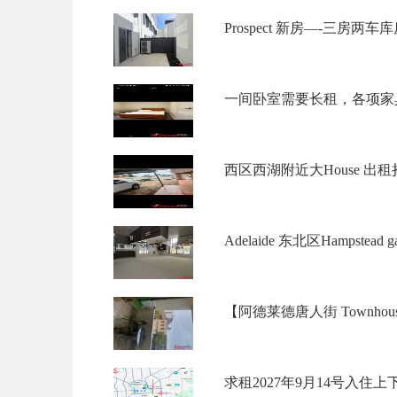
Prospect 新房—-三房两车
一间卧室需要长租，各项家具
西区西湖附近大House 出租拎包入
Adelaide 东北区Hampstead ga
【阿德莱德唐人街 Townhous
求租2027年9月14号入住上