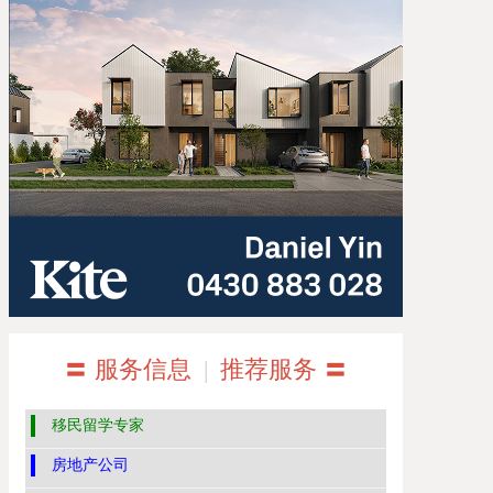
〓 服务信息
|
推荐服务 〓
移民留学专家
房地产公司