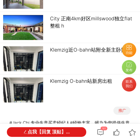
City 正南4km好区millswood独立flat
整租 h
Klemzig近O-bahn站附全新主卧招租
功能
发布
Klemzig O-bahn站新房出租
联系
我们
推广
#Jack Chi 专业生意买卖经纪人#经验丰富，竭力为您提供生意
买卖方面最卓越的服务，超越客户期望。 在专业领域中保持领
161
点我【回复 顶贴】...
先 始终站在客户角度 创新有效的开拓市场 热诚保持良好沟通