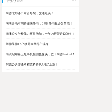
热点精华
阿德北郊路口水管爆裂，交通延误！
南澳各地本周将迎来降雨，6-8月降雨量会异常高！
南澳公立学校暴力事件增加，一年内报警近1200次！
阿德莱德1.5亿澳元大奖得主现身！
南澳启用第五处手机检测摄像头，位于阿德Port Rd！
阿德公共交通单程票价将从7月起上涨！
阿德最便宜私校之一将升级改造，新增150名学生！
$1.5亿彩票中奖者在南澳，快看看是你吗？
南澳Outer Harbor和Gawler铁路线将在周末关闭！
阿德Unley Shopping Centre周二将提供免费汉堡！