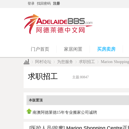
登录
找回密码
注册
门户首页
家居闲置
买房卖房
阿村论坛
为您服务
求职招工
Marion Shopp
求职招工
主题:
80847
»
›
›
›
本版置顶
南澳阿德莱德15年专业搬家公司诚聘
[医护人员/按摩]
Marion Shopping Cen