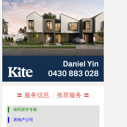
〓 服务信息
|
推荐服务 〓
移民留学专家
房地产公司