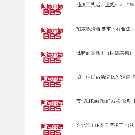
油漆工找活，正规visa，7年
招兼职清洁 要求：有合法工作签
诚聘面案熟手（阿德莱德） 招
招一位民宿清洁 民宿清洁:每天上
节假日Rate!我们诚意满满 【坐标L
东北区TTP寿司店招工 合法起薪 