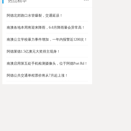
热点精华
阿德北郊路口水管爆裂，交通延误！
南澳各地本周将迎来降雨，6-8月降雨量会异常高！
南澳公立学校暴力事件增加，一年内报警近1200次！
阿德莱德1.5亿澳元大奖得主现身！
南澳启用第五处手机检测摄像头，位于阿德Port Rd！
阿德公共交通单程票价将从7月起上涨！
阿德最便宜私校之一将升级改造，新增150名学生！
$1.5亿彩票中奖者在南澳，快看看是你吗？
南澳Outer Harbor和Gawler铁路线将在周末关闭！
阿德Unley Shopping Centre周二将提供免费汉堡！