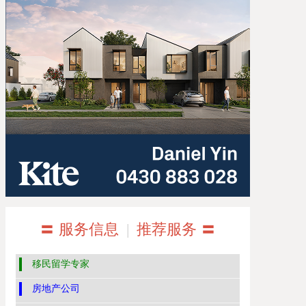
〓 服务信息
|
推荐服务 〓
移民留学专家
房地产公司