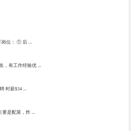
： ① 后 ...
，有工作经验优 ...
聘 时薪$34 ...
要是配菜，炸 ...