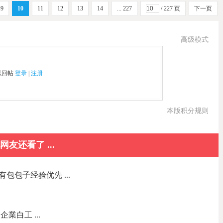
9
10
11
12
13
14
... 227
/ 227 页
下一页
高级模式
以回帖
登录
|
注册
本版积分规则
网友还看了 ...
包包子经验优先 ...
業白工 ...