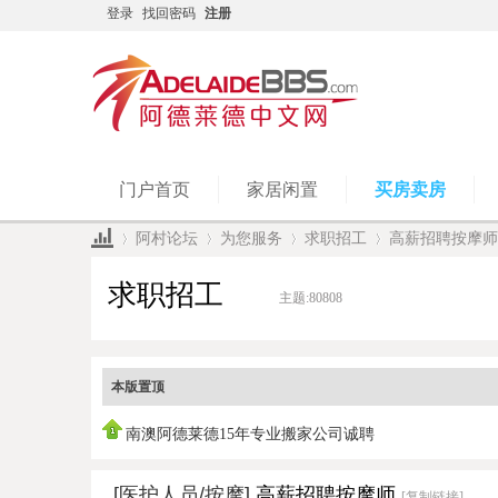
登录
找回密码
注册
门户首页
家居闲置
买房卖房
阿村论坛
为您服务
求职招工
高薪招聘按摩师
求职招工
主题:
80808
»
›
›
›
本版置顶
南澳阿德莱德15年专业搬家公司诚聘
[医护人员/按摩]
高薪招聘按摩师
[复制链接]