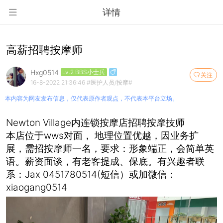
详情
高薪招聘按摩师
Hxg0514
Lv.2 BBS小士兵
关注
16-8-2022 21:36:46
#医护人员/按摩#
本内容为网友发布信息，仅代表原作者观点，不代表本平台立场。
Newton Village内连锁按摩店招聘按摩技师
本店位于wws对面， 地理位置优越，因业务扩
展，需招按摩师一名，要求：形象端正，会简单英
语。薪资面谈，有老客提成、保底。有兴趣者联
系：Jax 0451780514(短信）或加微信：
xiaogang0514