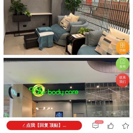
功能
发布
联系
我们
2262
点我【回复 顶贴】...