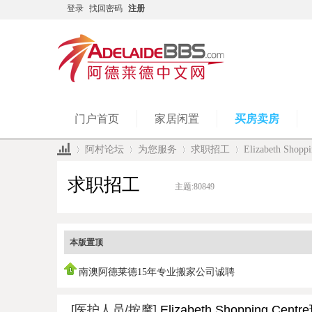
登录
找回密码
注册
门户首页
家居闲置
买房卖房
阿村论坛
为您服务
求职招工
Elizabeth S
求职招工
主题:
80849
»
›
›
›
本版置顶
南澳阿德莱德15年专业搬家公司诚聘
[医护人员/按摩]
Elizabeth Shopping 