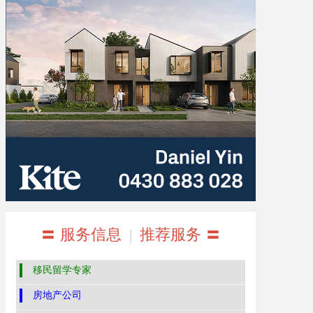
〓 服务信息
|
推荐服务 〓
移民留学专家
房地产公司