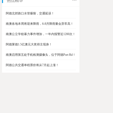
热点精华
阿德北郊路口水管爆裂，交通延误！
南澳各地本周将迎来降雨，6-8月降雨量会异常高！
南澳公立学校暴力事件增加，一年内报警近1200次！
阿德莱德1.5亿澳元大奖得主现身！
南澳启用第五处手机检测摄像头，位于阿德Port Rd！
阿德公共交通单程票价将从7月起上涨！
阿德最便宜私校之一将升级改造，新增150名学生！
$1.5亿彩票中奖者在南澳，快看看是你吗？
南澳Outer Harbor和Gawler铁路线将在周末关闭！
阿德Unley Shopping Centre周二将提供免费汉堡！