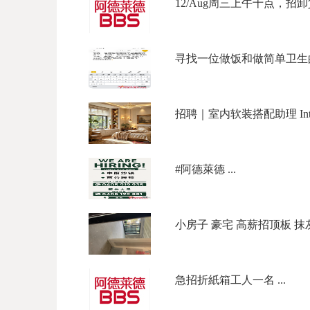
12/Aug周三上午十点，招卸貨
寻找一位做饭和做简单卫生的钟
招聘｜室内软装搭配助理 Interior 
#阿德萊德 ...
小房子 豪宅 高薪招顶板 抹灰 
急招折紙箱工人一名 ...