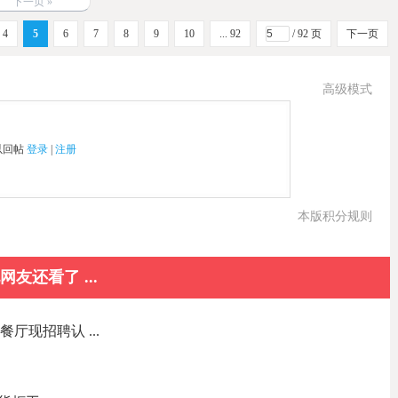
下一页 »
4
5
6
7
8
9
10
... 92
/ 92 页
下一页
高级模式
以回帖
登录
|
注册
本版积分规则
网友还看了 ...
餐厅现招聘认 ...