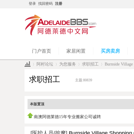
登录
找回密码
注册
门户首页
家居闲置
买房卖房
阿村论坛
为您服务
求职招工
Burnside Vil
求职招工
主题:
80839
»
›
›
›
本版置顶
南澳阿德莱德15年专业搬家公司诚聘
[医护人员/按摩]
Burnside Village Sh