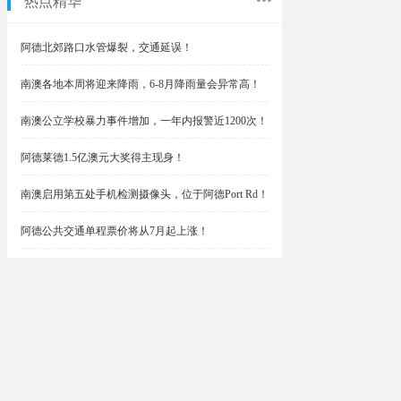
热点精华
阿德北郊路口水管爆裂，交通延误！
南澳各地本周将迎来降雨，6-8月降雨量会异常高！
南澳公立学校暴力事件增加，一年内报警近1200次！
阿德莱德1.5亿澳元大奖得主现身！
南澳启用第五处手机检测摄像头，位于阿德Port Rd！
阿德公共交通单程票价将从7月起上涨！
阿德最便宜私校之一将升级改造，新增150名学生！
$1.5亿彩票中奖者在南澳，快看看是你吗？
南澳Outer Harbor和Gawler铁路线将在周末关闭！
阿德Unley Shopping Centre周二将提供免费汉堡！