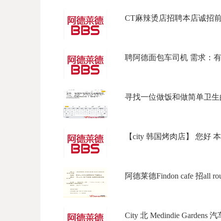
CT麻辣烫店招聘本店诚招前台
聘阿德面包车司机 需求：有full l
寻找一位做饭和做简单卫生的钟
【city 韩国烤肉店】 您好 本
阿德莱德Findon cafe 招all rou
City 北 Medindie Garden