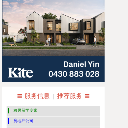
〓 服务信息
|
推荐服务 〓
移民留学专家
房地产公司