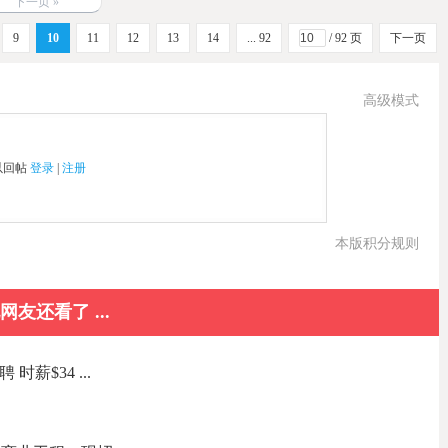
下一页 »
9
10
11
12
13
14
... 92
/ 92 页
下一页
高级模式
以回帖
登录
|
注册
本版积分规则
网友还看了 ...
聘 时薪$34 ...