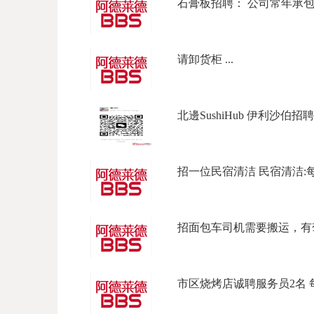
石膏板招聘： 公司常年承包商
请卸货柜 ...
北邊SushiHub 伊利沙伯招聘
招一位民宿清洁 民宿清洁:每天上
招面包车司机需要搬运，有驾驶
市区烧烤店诚聘服务员2名 每周