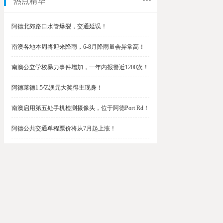
热点精华
阿德北郊路口水管爆裂，交通延误！
南澳各地本周将迎来降雨，6-8月降雨量会异常高！
南澳公立学校暴力事件增加，一年内报警近1200次！
阿德莱德1.5亿澳元大奖得主现身！
南澳启用第五处手机检测摄像头，位于阿德Port Rd！
阿德公共交通单程票价将从7月起上涨！
阿德最便宜私校之一将升级改造，新增150名学生！
$1.5亿彩票中奖者在南澳，快看看是你吗？
南澳Outer Harbor和Gawler铁路线将在周末关闭！
阿德Unley Shopping Centre周二将提供免费汉堡！