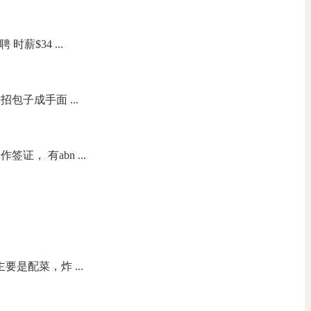
聘 时薪$34 ...
包子成手面 ...
证， 有abn ...
要是配菜，炸 ...