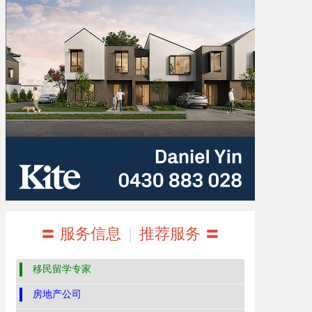
〓 服务信息
|
推荐服务 〓
移民留学专家
房地产公司