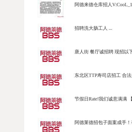
阿德来德仓库招人V:CooL_177Ph
招聘洗大肠工人 ...
唐人街 餐厅诚招聘 现招以下岗位
东北区TTP寿司店招工 合法起薪 
节假日Rate!我们诚意满满 【坐标L
阿德莱德招包子面案成手！有