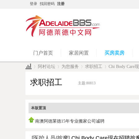
登录
找回密码
注册
门户首页
家居闲置
买房卖房
阿村论坛
为您服务
求职招工
Chi Body Ca
求职招工
主题:
80813
»
›
›
›
本版置顶
南澳阿德莱德15年专业搬家公司诚聘
[医护人员/按摩]
Chi Body Care现在招聘按