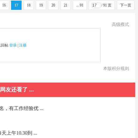
16
17
18
19
20
21
... 91
/ 91 页
下一页
高级模式
以回帖
登录
|
注册
本版积分规则
网友还看了 ...
，有工作经验优 ...
午10.30到 ...