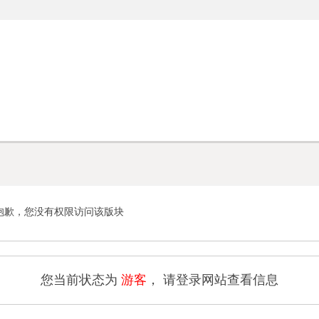
技术移民
学习用品
澳洲院校
专业考试
中小
SkillSelect
Study
University
Examination
兴趣
抱歉，您没有权限访问该版块
您当前状态为
游客
， 请登录网站查看信息