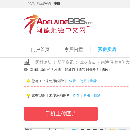
登录
找回密码
注册
门户首页
家居闲置
买房卖房
阿村论坛
新闻资讯
BBS热点
南澳启动油价大检
RE: 南澳启动油价大检查，加油前可查实时低价！ [
修改
]
您有
1
个未使用的附件
查看
|
使用
|
删除
Ad
›
›
›
›
您有
369
个未使用的图片
查看
|
使用
|
删除
手机上传图片