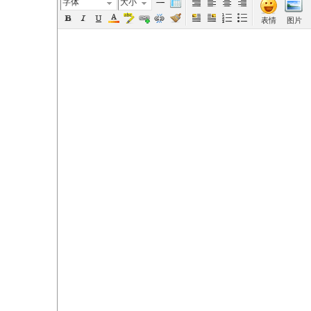
字体
大小
表情
图片
elai
de