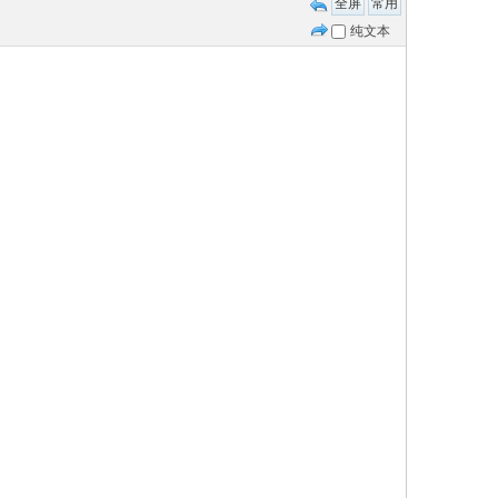
全屏
常用
纯文本