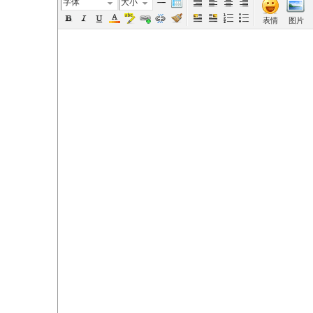
字体
大小
表情
图片
elai
de