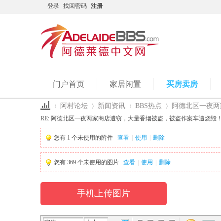
登录
找回密码
注册
门户首页
家居闲置
买房卖房
阿村论坛
新闻资讯
BBS热点
阿德北区一夜两家
RE: 阿德北区一夜两家商店遭窃，大量香烟被盗，被盗作案车遭烧毁！ 
您有
1
个未使用的附件
查看
|
使用
|
删除
Ad
›
›
›
›
您有
369
个未使用的图片
查看
|
使用
|
删除
手机上传图片