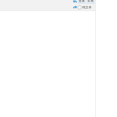
全屏
常用
纯文本