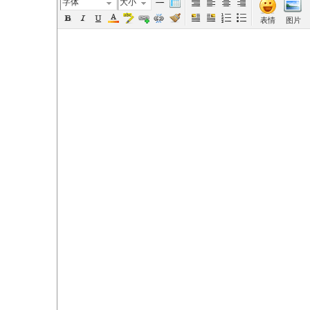
字体
大小
表情
图片
elai
de