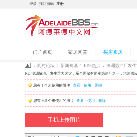
登录
找回密码
注册
门户首页
家居闲置
买房卖房
阿村论坛
新闻资讯
BBS热点
澳洲炼油厂发生重
RE: 澳洲炼油厂发生重大火灾，系全国仅有两座炼油厂之一，汽油供应
您有
1
个未使用的附件
查看
|
使用
|
删除
Ad
›
›
›
›
您有
369
个未使用的图片
查看
|
使用
|
删除
手机上传图片