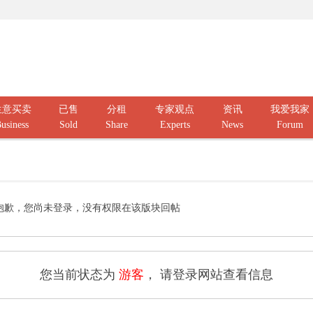
生意买卖
已售
分租
专家观点
资讯
我爱我家
usiness
Sold
Share
Experts
News
Forum
抱歉，您尚未登录，没有权限在该版块回帖
您当前状态为
游客
， 请登录网站查看信息