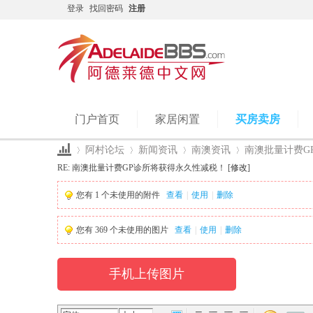
登录
找回密码
注册
门户首页
家居闲置
买房卖房
阿村论坛
新闻资讯
南澳资讯
南澳批量计费GP
RE: 南澳批量计费GP诊所将获得永久性减税！ [
修改
]
您有
1
个未使用的附件
查看
|
使用
|
删除
Ad
›
›
›
›
您有
369
个未使用的图片
查看
|
使用
|
删除
手机上传图片