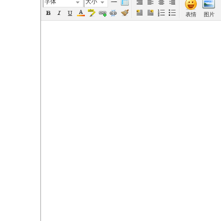
字体
大小
表情
图片
elai
de