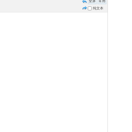
全屏
常用
纯文本