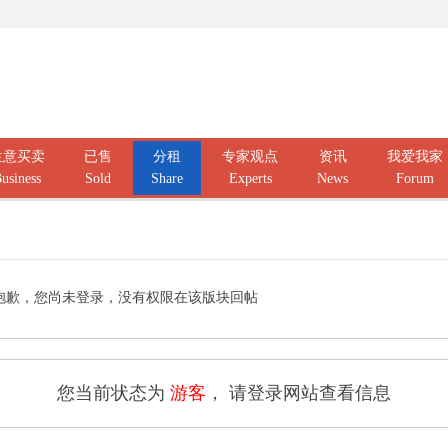
生意买卖
已售
分租
专家观点
资讯
我爱我家
usiness
Sold
Share
Experts
News
Forum
抱歉，您尚未登录，没有权限在该版块回帖
您当前状态为
游客
， 请登录网站查看信息