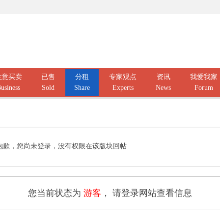
生意买卖
已售
分租
专家观点
资讯
我爱我家
usiness
Sold
Share
Experts
News
Forum
抱歉，您尚未登录，没有权限在该版块回帖
您当前状态为
游客
， 请登录网站查看信息