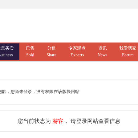
生意买卖
已售
分租
专家观点
资讯
我爱我家
usiness
Sold
Share
Experts
News
Forum
抱歉，您尚未登录，没有权限在该版块回帖
您当前状态为
游客
， 请登录网站查看信息