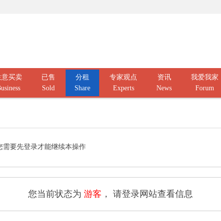
生意买卖
已售
分租
专家观点
资讯
我爱我家
usiness
Sold
Share
Experts
News
Forum
您需要先登录才能继续本操作
您当前状态为
游客
， 请登录网站查看信息