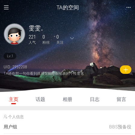
TA的空间
雯雯。
221
0
0
人气
粉丝
关注
Lv.1
1
0
0
0
0
主题
回复
日志
相册
好友
UID: 2952208
TA还在想一句你看到就感觉能炸裂地表的个性签名
0
0
0
221
35
粉丝
关注
说说
人气
积分
主页
话题
相册
日志
留言
个人信息
用户组
BBS预备役