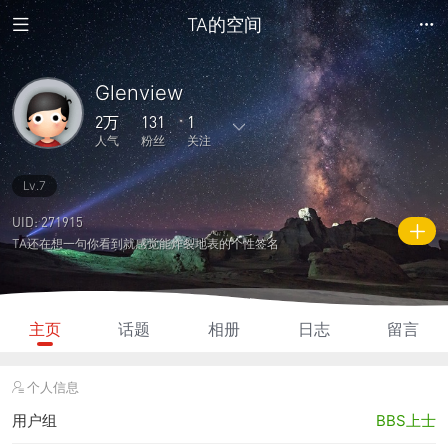
TA的空间
Glenview
2万
131
1
人气
粉丝
关注
Lv.7
140
202
0
0
0
主题
回复
日志
相册
好友
UID: 271915
TA还在想一句你看到就感觉能炸裂地表的个性签名
131
1
0
2万
3880
粉丝
关注
说说
人气
积分
主页
话题
相册
日志
留言
个人信息
用户组
BBS上士