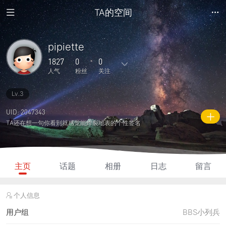
TA的空间
pipiette
1827
0
0
人气
粉丝
关注
Lv.3
13
3
0
0
0
主题
回复
日志
相册
好友
UID: 2047343
TA还在想一句你看到就感觉能炸裂地表的个性签名
0
0
0
1827
275
粉丝
关注
说说
人气
积分
主页
话题
相册
日志
留言
个人信息
用户组
BBS小列兵