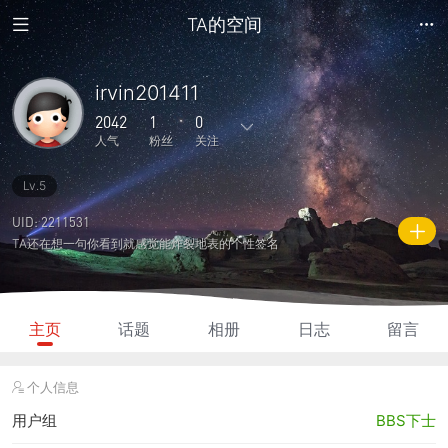
TA的空间
irvin201411
2042
1
0
人气
粉丝
关注
Lv.5
35
2
0
0
0
主题
回复
日志
相册
好友
UID: 2211531
TA还在想一句你看到就感觉能炸裂地表的个性签名
1
0
0
2042
1015
粉丝
关注
说说
人气
积分
主页
话题
相册
日志
留言
个人信息
用户组
BBS下士