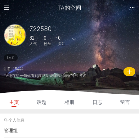
TA的空间
722580
82
0
0
人气
粉丝
关注
Lv.0
11
20
0
0
1
主题
回复
日志
相册
好友
UID: 15444
TA还在想一句你看到就感觉能炸裂地表的个性签名
0
0
0
82
230
粉丝
关注
说说
人气
积分
主页
话题
相册
日志
留言
个人信息
管理组