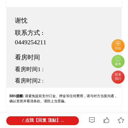
谢忱
联系方式 :
0449254211
功能
看房时间
发布
看房时间1 :
联系
我们
看房时间2 :
BBS提醒:
请避免提前支付订金、押金等任何费用，请与对方当面沟通，
确认资质并看清条款。谨防上当受骗。
免责声明:
本网站所提供的信息，只供参考之用。本网站不保证信息的准
点我【回复 顶贴】...
确性、有效性、及时性和完整性。本网站及其雇员一概毋须以任何方式
就任何信息传递或传送的失误、不准确或错误，对用户或任何其他人士