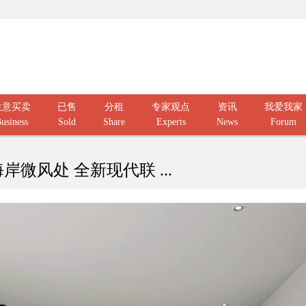
生意买卖
已售
分租
专家观点
资讯
我爱我家
usiness
Sold
Share
Experts
News
Forum
微风处 全新现代联 ...