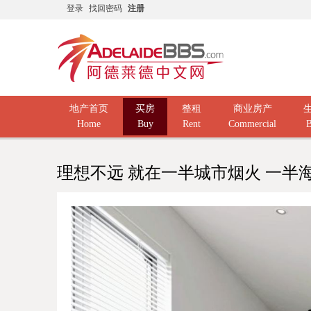
登录
找回密码
注册
地产首页
买房
整租
商业房产
Home
Buy
Rent
Commercial
B
理想不远 就在一半城市烟火 一半海岸