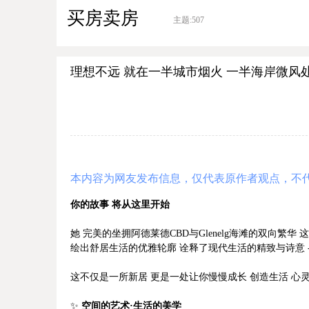
买房卖房
主题:
507
理想不远 就在一半城市烟火 一半海岸微风处
本内容为网友发布信息，仅代表原作者观点，不
你的故事 将从这里开始
她 完美的坐拥阿德莱德CBD与Glenelg海滩的双向繁
绘出舒居生活的优雅轮廓 诠释了现代生活的精致与诗意 - 
这不仅是一所新居 更是一处让你慢慢成长 创造生活 心
✨
空间的艺术·生活的美学