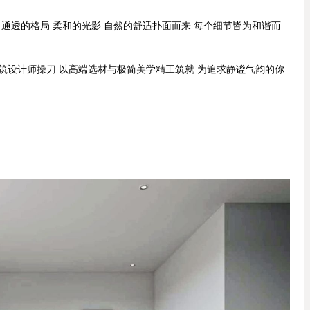
 通透的格局 柔和的光影 自然的舒适扑面而来 每个细节皆为和谐而
筑设计师操刀 以高端选材与极简美学精工筑就 为追求静谧气韵的你