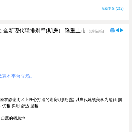
收藏本版
(
212
)
 全新现代联排别墅(期房） 隆重上市
[复制链接]
代表本平台立场。
华 这座在静谧街区上匠心打造的期房联排别墅 以当代建筑美学为笔触 描
优雅 实用 舒适 温暖
灵归属的栖息地